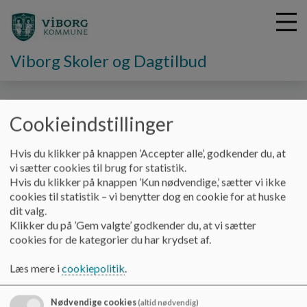
Viborg Skoler og Dagtilbud
G
Cookieindstillinger
å
Digitale portaler
Medier for alle
t
Hvis du klikker på knappen ’Accepter alle’, godkender du, at
i
Medier for alle
vi sætter cookies til brug for statistik.
l
Hvis du klikker på knappen ’Kun nødvendige,’ sætter vi ikke
h
cookies til statistik – vi benytter dog en cookie for at huske
o
dit valg.
v
Medier for alle:
Klikker du på ’Gem valgte’ godkender du, at vi sætter
e
Medier for alle
cookies for de kategorier du har krydset af.
d
i
Open Denmark
Læs mere i
cookiepolitik
.
n
d
Tools for alle
h
Nødvendige cookies
(altid nødvendig)