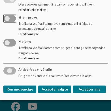
o
Disse cookies gemmer dine valg om cookieindstillinger.
Wiki for alle
l
Formål
:
Funktionalitet
d
Open for alle - fejl i øjeblikket
e
SiteImprove
t
Trafikanalyse fra Siteimprove som bruges til at følge de
ai for alle
besøgendes brug af siderne
Formål
:
Analyse
Matomo
Trafikanalyse fra Matomo som bruges til at følge de besøgendes
Viborg Børn & Unge
brug af siderne.
Prinsens Alle 5
Formål
:
Analyse
pbp@viborg.dk
Aktiver/deaktivér alle
87878787
Brug denne kontakt til at aktivere/deaktivere alle apps.
EAN NR.
5798004549308
Tilgængelighedserklæring
Kun nødvendige
Accepter valgte
Accepter alle
Sitemap