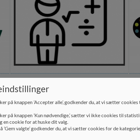
Skiftselv
KL
indstillinger
Her finder du link til
selvbetjeningsportalen for
KLC 
skole/dagtilbud login
lang 
ker på knappen ’Accepter alle’, godkender du, at vi sætter cookies t
børn 
Læs mere
Læs
ker på knappen ’Kun nødvendige,’ sætter vi ikke cookies til statisti
 en cookie for at huske dit valg.
å ’Gem valgte’ godkender du, at vi sætter cookies for de kategorie