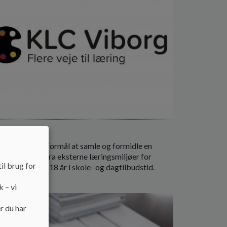
C Viborg
Viborg har til formål at samle og formidle en
række tilbud fra eksterne læringsmiljøer for
il brug for
og unge fra 0-18 år i skole- og dagtilbudstid.
 mere
k – vi
r du har