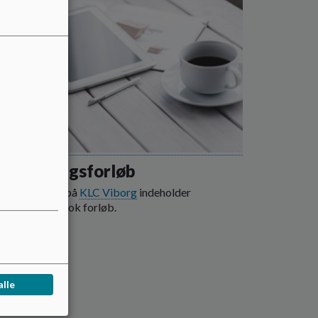
dervisningsforløb
e af forløbene på
KLC Viborg
indeholder
nyttede Meebook forløb.
 mere
alle