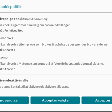
cookiepolitik
.
vendige cookies
(altid nødvendig)
se cookies gemmer dine valg om cookieindstillinger.
mål
:
Funktionalitet
eImprove
ikanalyse fra Siteimprove som bruges til at følge de besøgendes brug af siderne
mål
:
Analyse
tomo
Meebook
Un
fikanalyse fra Matomo som bruges til at følge de besøgendes brug af siderne.
I Viborg Kommune benyttes læringsplatformen
Fler
mål
:
Analyse
Meebook.
tilk
iver/deaktivér alle
 denne kontakt til at aktivere/deaktivere alle apps.
Læs mere
Læs
nødvendige
Accepter valgte
Accepter 