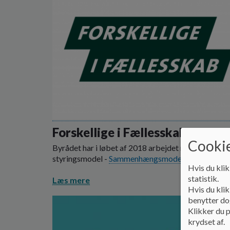
Forskellige i Fællesskab
Cookie
Byrådet har i løbet af 2018 arbejdet med en ny
styringsmodel -
Sammenhængsmodellen
.
Hvis du klik
statistik.
Læs mere
Hvis du klik
benytter dog
Klikker du p
krydset af.