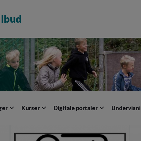
ilbud
ger
Kurser
Digitale portaler
Undervisni