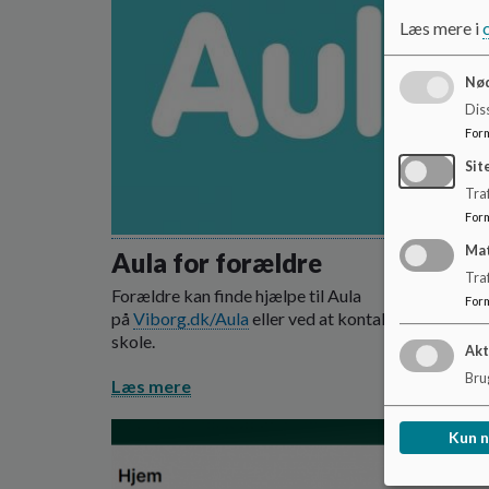
Læs mere i
Nød
Dis
For
Sit
Traf
For
Ma
Aula for forældre
Tra
Forældre kan finde hjælpe til Aula
For
på
Viborg.dk/Aula
eller ved at kontakte dit barns
skole.
Akt
Brug
Læs mere
Kun 