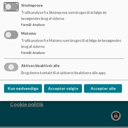
o
SiteImprove
l
Trafikanalyse fra Siteimprove som bruges til at følge de
d
besøgendes brug af siderne
e
Formål
:
Analyse
t
Viborg Børn & Unge
Matomo
Prinsens Alle 5
Trafikanalyse fra Matomo som bruges til at følge de besøgendes
pbp@viborg.dk
brug af siderne.
87878787
Formål
:
Analyse
EAN NR.
5798004549308
Aktiver/deaktivér alle
Tilgængelighedserklæring
Brug denne kontakt til at aktivere/deaktivere alle apps.
Sitemap
Kun nødvendige
Accepter valgte
Accepter alle
Cookie politik