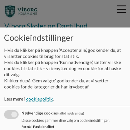
Viborg Skoler og Dagtilbud
Cookieindstillinger
G
Hvis du klikker på knappen ’Accepter alle’, godkender du, at
å
Vejledninger
I-sikkerhed i praksis
vi sætter cookies til brug for statistik.
t
Hvis du klikker på knappen ’Kun nødvendige,’ sætter vi ikke
i
cookies til statistik – vi benytter dog en cookie for at huske
IT Sikkerhed
l
dit valg.
h
Klikker du på ’Gem valgte’ godkender du, at vi sætter
o
cookies for de kategorier du har krydset af.
v
IT Sikkerhed
e
Læs mere i
cookiepolitik
.
Se vedhæftede dokument
d
i
Dokumenter
Nødvendige cookies
n
(altid nødvendig)
d
Disse cookies gemmer dine valg om cookieindstillinger.
Grundlæggende-IT-og-cybersikkerhed.pdf
h
Formål
:
Funktionalitet